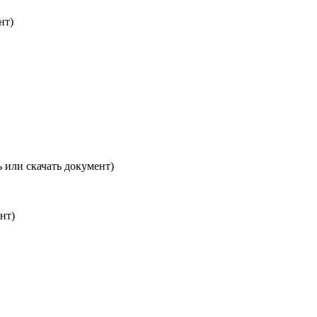
ент)
 или скачать документ)
нт)