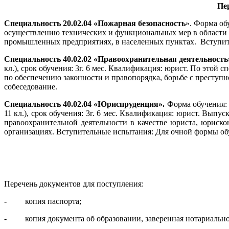
Пер
Специальность 20.02.04 «Пожарная безопасность
». Форма обу
осуществлению технических и функциональных мер в области 
промышленных предприятиях, в населенных пунктах. Вступит
Специальность 40.02.02 «Правоохранительная деятельность
кл.), срок обучения: 3г. 6 мес. Квалификация: юрист. По это
по обеспечению законности и правопорядка, борьбе с преступ
собеседование.
Специальность 40.02.04 «Юриспруденция».
Форма обучения: оч
11 кл.), срок обучения: 3г. 6 мес. Квалификация: юрист. Вы
правоохранительной деятельности в качестве юриста, юрискон
организациях. Вступительные испытания: Для очной формы обу
Перечень документов для поступления:
- копия паспорта;
- копия документа об образовании, заверенная нотариально