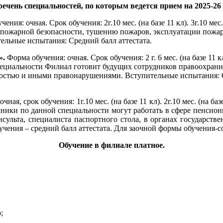
ечень специальностей, по которым ведется прием на 2025-26 
чения: очная. Срок обучения: 2г.10 мес. (на базе 11 кл). 3г.10 ме
пожарной безопасности, тушению пожаров, эксплуатации пожар
ельные испытания: Средний балл аттестата.
».
Форма обучения: очная. Срок обучения: 2 г. 6 мес. (на базе 11 кл
й специальности Филиал готовит будущих сотрудников правоохра
ностью и иными правонарушениями. Вступительные испытания: С
ная, срок обучения: 1г.10 мес. (на базе 11 кл). 2г.10 мес. (на б
пускники по данной специальности могут работать в сфере пенси
сульта, специалиста паспортного стола, в органах государств
чения – средний балл аттестата. Для заочной формы обучения-с
Обучение в филиале платное.
;